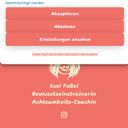
beeinträchtigt werden.
Akzeptieren
Ablehnen
Einstellungen ansehen
Datenschutz
Datenschutz
Impressum
Susi Fußel
Bewusstseinstrainerin
Achtsamkeits-Coachin